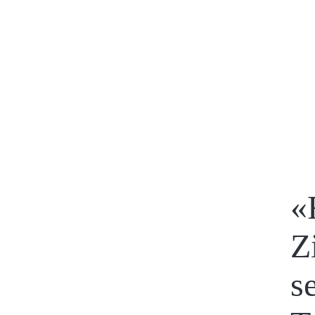
«
Z
s