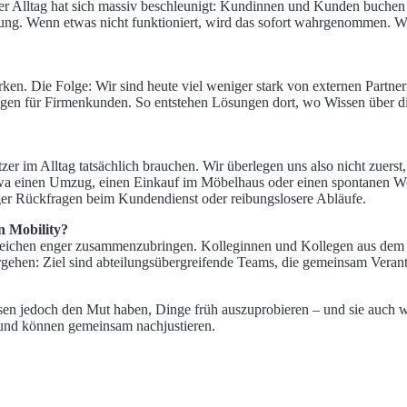
Der Alltag hat sich massiv beschleunigt: Kundinnen und Kunden buchen 
ung. Wenn etwas nicht funktioniert, wird das sofort wahrgenommen. Wir
en. Die Folge: Wir sind heute viel weniger stark von externen Partner
ngen für Firmenkunden. So entstehen Lösungen dort, wo Wissen über 
er im Alltag tatsächlich brauchen. Wir überlegen uns also nicht zuerst
etwa einen Umzug, einen Einkauf im Möbelhaus oder einen spontanen W
iger Rückfragen beim Kundendienst oder reibungslosere Abläufe.
n Mobility?
 Bereichen enger zusammenzubringen. Kolleginnen und Kollegen aus d
rgehen: Ziel sind abteilungsübergreifende Teams, die gemeinsam Vera
ssen jedoch den Mut haben, Dinge früh auszuprobieren – und sie auch 
n und können gemeinsam nachjustieren.